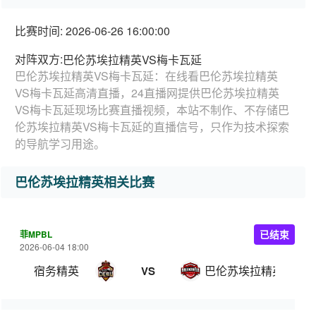
比赛时间: 2026-06-26 16:00:00
对阵双方:
巴伦苏埃拉精英VS梅卡瓦延
巴伦苏埃拉精英VS梅卡瓦延：在线看巴伦苏埃拉精英
VS梅卡瓦延高清直播，24直播网提供巴伦苏埃拉精英
VS梅卡瓦延现场比赛直播视频，本站不制作、不存储巴
伦苏埃拉精英VS梅卡瓦延的直播信号，只作为技术探索
的导航学习用途。
巴伦苏埃拉精英相关比赛
菲MPBL
已结束
2026-06-04 18:00
宿务精英
巴伦苏埃拉精英
VS