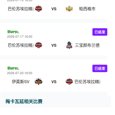
巴伦苏埃拉精英
帕西格市
VS
菲MPBL
已结束
2026-07-17 16:00
巴伦苏埃拉精英
三宝颜布兰德
VS
菲MPBL
已结束
2026-07-20 16:00
伊莫斯SV
巴伦苏埃拉精英
VS
梅卡瓦延相关比赛