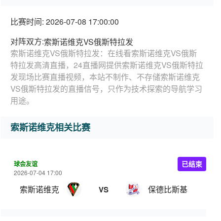
比赛时间: 2026-07-08 17:00:00
对阵双方:
索斯诺维克VS俄斯特拉发
索斯诺维克VS俄斯特拉发：在线看索斯诺维克VS俄斯
特拉发高清直播，24直播网提供索斯诺维克VS俄斯特拉
发现场比赛直播视频，本站不制作、不存储索斯诺维克
VS俄斯特拉发的直播信号，只作为技术探索的导航学习
用途。
索斯诺维克相关比赛
球会友谊
已结束
2026-07-04 17:00
索斯诺维克
保德比斯基
VS