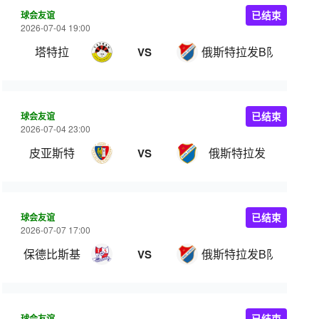
球会友谊
已结束
2026-07-04 19:00
塔特拉
俄斯特拉发B队
VS
球会友谊
已结束
2026-07-04 23:00
皮亚斯特
俄斯特拉发
VS
球会友谊
已结束
2026-07-07 17:00
保德比斯基
俄斯特拉发B队
VS
球会友谊
已结束