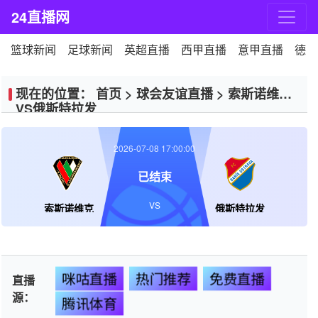
24直播网
篮球新闻
足球新闻
英超直播
西甲直播
意甲直播
德甲
现在的位置：
首页
>
球会友谊直播
>
索斯诺维克
VS俄斯特拉发
2026-07-08 17:00:00
已结束
VS
索斯诺维克
俄斯特拉发
咪咕直播
热门推荐
免费直播
直播
源：
腾讯体育