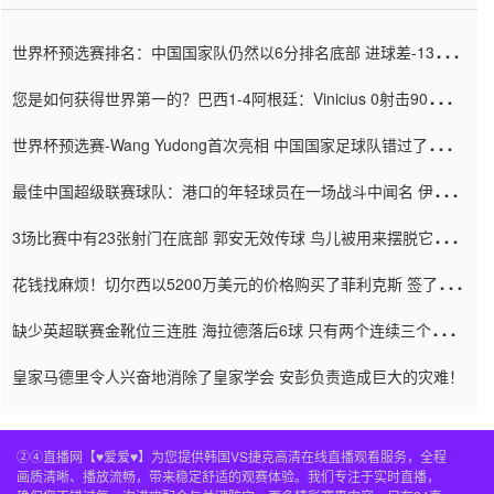
世界杯预选赛排名：中国国家队仍然以6分排名底部 进球差-13令人
震惊
您是如何获得世界第一的？巴西1-4阿根廷：Vinicius 0射击90分钟
内
世界杯预选赛-Wang Yudong首次亮相 中国国家足球队错过了世界
杯0-2
最佳中国超级联赛球队：港口的年轻球员在一场战斗中闻名 伊万放
弃了泰桑（Taishan）
3场比赛中有23张射门在底部 郭安无效传球 鸟儿被用来摆脱它
Setien痴迷于三名后卫
花钱找麻烦！切尔西以5200万美元的价格购买了菲利克斯 签了7年
并在半年内租了夏窗口
缺少英超联赛金靴位三连胜 海拉德落后6球 只有两个连续三个连续
三靴
皇家马德里令人兴奋地消除了皇家学会 安彭负责造成巨大的灾难！
②④直播网【♥爱爱♥】为您提供韩国VS捷克高清在线直播观看服务，全程
画质清晰、播放流畅，带来稳定舒适的观赛体验。我们专注于实时直播，