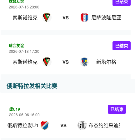
球会友谊
已结束
2026-07-15 23:00
索斯诺维克
尼萨波隆尼亚
VS
球会友谊
已结束
2026-07-18 17:30
索斯诺维克
新塔尔格
VS
俄斯特拉发相关比赛
捷U19
已结束
2026-06-06 16:00
俄斯特拉发U19
布杰约维采迪纳摩U19
VS