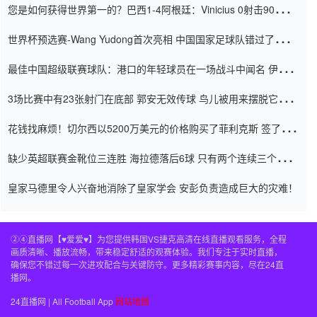
您是如何获得世界第一的？巴西1-4阿根廷：Vinicius 0射击90分钟
内
世界杯预选赛-Wang Yudong首次亮相 中国国家足球队错过了世界
杯0-2
最佳中国超级联赛球队：港口的年轻球员在一场战斗中闻名 伊万放
弃了泰桑（Taishan）
3场比赛中有23张射门在底部 郭安无效传球 鸟儿被用来摆脱它
Setien痴迷于三名后卫
花钱找麻烦！切尔西以5200万美元的价格购买了菲利克斯 签了7年
并在半年内租了夏窗口
缺少英超联赛金靴位三连胜 海拉德落后6球 只有两个连续三个连续
三靴
皇家马德里令人兴奋地消除了皇家学会 安彭负责造成巨大的灾难！
②④直播网【♥爱爱♥】为您提供韩国VS捷克高清在线直播观看服务，全程
画质清晰、播放流畅，带来稳定舒适的观赛体验。我们专注于实时直播，
确保您不错过每一次进攻配合与关键防守。更多精彩赛事内容，尽在24直
播网。
24直播网 | All Football App
网站地图