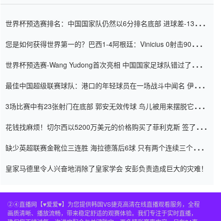
世界杯预选赛排名：中国国家队仍然以6分排名底部 进球差-13令人
震惊
您是如何获得世界第一的？巴西1-4阿根廷：Vinicius 0射击90分钟
内
世界杯预选赛-Wang Yudong首次亮相 中国国家足球队错过了世界
杯0-2
最佳中国超级联赛球队：港口的年轻球员在一场战斗中闻名 伊万放
弃了泰桑（Taishan）
3场比赛中有23张射门在底部 郭安无效传球 鸟儿被用来摆脱它
Setien痴迷于三名后卫
花钱找麻烦！切尔西以5200万美元的价格购买了菲利克斯 签了7年
并在半年内租了夏窗口
缺少英超联赛金靴位三连胜 海拉德落后6球 只有两个连续三个连续
三靴
皇家马德里令人兴奋地消除了皇家学会 安彭负责造成巨大的灾难！
②④直播网【♥爱爱♥】为您提供韩国VS捷克高清在线直播观看服务，全程
画质清晰、播放流畅，带来稳定舒适的观赛体验。我们专注于实时直播，