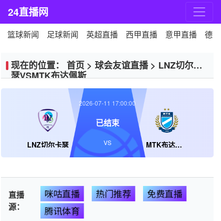
24直播网
篮球新闻
足球新闻
英超直播
西甲直播
意甲直播
德甲
现在的位置：
首页
>
球会友谊直播
>
LNZ切尔卡
瑟VSMTK布达佩斯
2026-07-11 17:00:00
已结束
VS
LNZ切尔卡瑟
MTK布达佩斯
咪咕直播
热门推荐
免费直播
直播
源：
腾讯体育