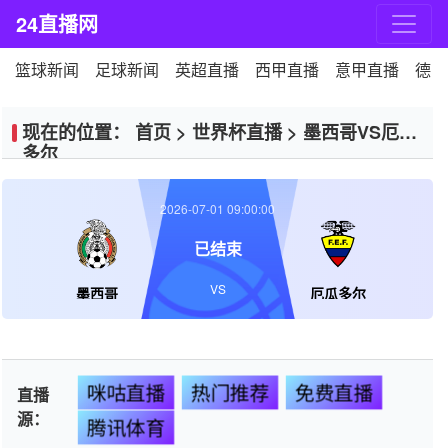
24直播网
篮球新闻
足球新闻
英超直播
西甲直播
意甲直播
德甲
现在的位置：
首页
>
世界杯直播
>
墨西哥VS厄瓜
多尔
2026-07-01 09:00:00
已结束
VS
墨西哥
厄瓜多尔
咪咕直播
热门推荐
免费直播
直播
源：
腾讯体育