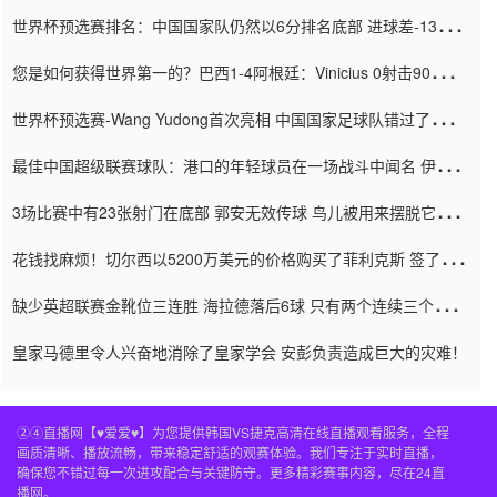
世界杯预选赛排名：中国国家队仍然以6分排名底部 进球差-13令人
震惊
您是如何获得世界第一的？巴西1-4阿根廷：Vinicius 0射击90分钟
内
世界杯预选赛-Wang Yudong首次亮相 中国国家足球队错过了世界
杯0-2
最佳中国超级联赛球队：港口的年轻球员在一场战斗中闻名 伊万放
弃了泰桑（Taishan）
3场比赛中有23张射门在底部 郭安无效传球 鸟儿被用来摆脱它
Setien痴迷于三名后卫
花钱找麻烦！切尔西以5200万美元的价格购买了菲利克斯 签了7年
并在半年内租了夏窗口
缺少英超联赛金靴位三连胜 海拉德落后6球 只有两个连续三个连续
三靴
皇家马德里令人兴奋地消除了皇家学会 安彭负责造成巨大的灾难！
②④直播网【♥爱爱♥】为您提供韩国VS捷克高清在线直播观看服务，全程
画质清晰、播放流畅，带来稳定舒适的观赛体验。我们专注于实时直播，
确保您不错过每一次进攻配合与关键防守。更多精彩赛事内容，尽在24直
播网。