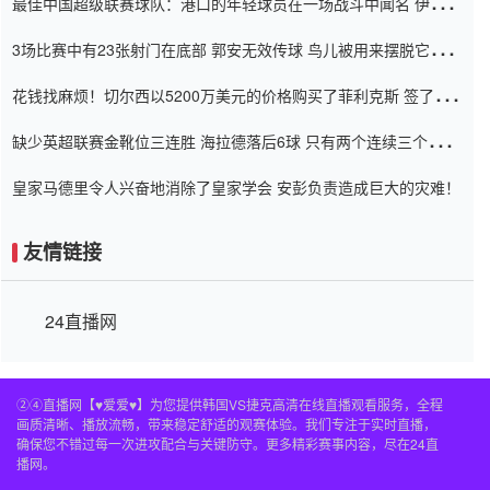
最佳中国超级联赛球队：港口的年轻球员在一场战斗中闻名 伊万放
弃了泰桑（Taishan）
3场比赛中有23张射门在底部 郭安无效传球 鸟儿被用来摆脱它
Setien痴迷于三名后卫
花钱找麻烦！切尔西以5200万美元的价格购买了菲利克斯 签了7年
并在半年内租了夏窗口
缺少英超联赛金靴位三连胜 海拉德落后6球 只有两个连续三个连续
三靴
皇家马德里令人兴奋地消除了皇家学会 安彭负责造成巨大的灾难！
友情链接
24直播网
②④直播网【♥爱爱♥】为您提供韩国VS捷克高清在线直播观看服务，全程
画质清晰、播放流畅，带来稳定舒适的观赛体验。我们专注于实时直播，
确保您不错过每一次进攻配合与关键防守。更多精彩赛事内容，尽在24直
播网。