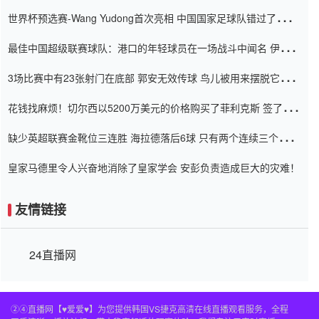
内
世界杯预选赛-Wang Yudong首次亮相 中国国家足球队错过了世界
杯0-2
最佳中国超级联赛球队：港口的年轻球员在一场战斗中闻名 伊万放
弃了泰桑（Taishan）
3场比赛中有23张射门在底部 郭安无效传球 鸟儿被用来摆脱它
Setien痴迷于三名后卫
花钱找麻烦！切尔西以5200万美元的价格购买了菲利克斯 签了7年
并在半年内租了夏窗口
缺少英超联赛金靴位三连胜 海拉德落后6球 只有两个连续三个连续
三靴
皇家马德里令人兴奋地消除了皇家学会 安彭负责造成巨大的灾难！
友情链接
24直播网
②④直播网【♥爱爱♥】为您提供韩国VS捷克高清在线直播观看服务，全程