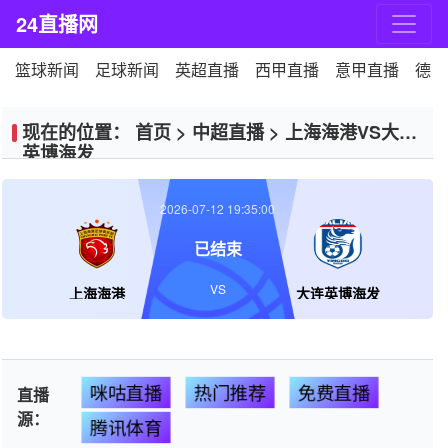
24直播网
篮球新闻
足球新闻
英超直播
西甲直播
意甲直播
德甲
现在的位置：
首页
>
中超直播
>
上海海港VS大连
英博海发
2026-07-12 19:35:00
已结束
VS
上海海港
大连英博海发
咪咕直播
热门推荐
免费直播
直播
源：
腾讯体育