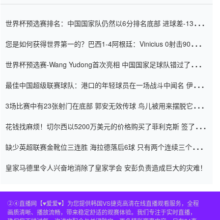
世界杯预选赛排名：中国国家队仍然以6分排名底部 进球差-13令人
震惊
您是如何获得世界第一的？巴西1-4阿根廷：Vinicius 0射击90分钟
内
世界杯预选赛-Wang Yudong首次亮相 中国国家足球队错过了世界
杯0-2
最佳中国超级联赛球队：港口的年轻球员在一场战斗中闻名 伊万放
弃了泰桑（Taishan）
3场比赛中有23张射门在底部 郭安无效传球 鸟儿被用来摆脱它
Setien痴迷于三名后卫
花钱找麻烦！切尔西以5200万美元的价格购买了菲利克斯 签了7年
并在半年内租了夏窗口
缺少英超联赛金靴位三连胜 海拉德落后6球 只有两个连续三个连续
三靴
皇家马德里令人兴奋地消除了皇家学会 安彭负责造成巨大的灾难！
②④直播网【♥爱爱♥】为您提供韩国VS捷克高清在线直播观看服务，全程
画质清晰、播放流畅，带来稳定舒适的观赛体验。我们专注于实时直播，