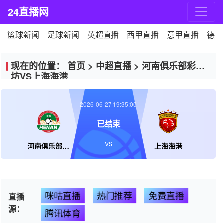
24直播网
篮球新闻
足球新闻
英超直播
西甲直播
意甲直播
德甲
现在的位置：
首页
>
中超直播
>
河南俱乐部彩陶
坊VS上海海港
2026-06-27 19:35:00
已结束
VS
河南俱乐部彩陶坊
上海海港
咪咕直播
热门推荐
免费直播
直播
源：
腾讯体育