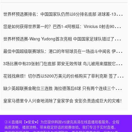
世界杯预选赛排名：中国国家队仍然以6分排名底部 进球差-13令人
震惊
您是如何获得世界第一的？巴西1-4阿根廷：Vinicius 0射击90分钟
内
世界杯预选赛-Wang Yudong首次亮相 中国国家足球队错过了世界
杯0-2
最佳中国超级联赛球队：港口的年轻球员在一场战斗中闻名 伊万放
弃了泰桑（Taishan）
3场比赛中有23张射门在底部 郭安无效传球 鸟儿被用来摆脱它
Setien痴迷于三名后卫
花钱找麻烦！切尔西以5200万美元的价格购买了菲利克斯 签了7年
并在半年内租了夏窗口
缺少英超联赛金靴位三连胜 海拉德落后6球 只有两个连续三个连续
三靴
皇家马德里令人兴奋地消除了皇家学会 安彭负责造成巨大的灾难！
②④直播网【♥爱爱♥】为您提供韩国VS捷克高清在线直播观看服务，全程
画质清晰、播放流畅，带来稳定舒适的观赛体验。我们专注于实时直播，