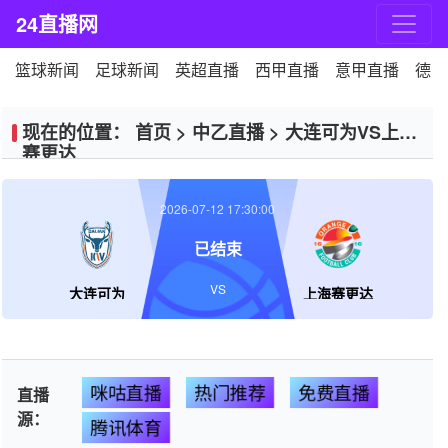
24直播网
篮球新闻
足球新闻
英超直播
西甲直播
意甲直播
德甲
现在的位置：
首页
>
中乙直播
>
大连可为VS上海
赛更达
2026-07-12 17:30:00
已结束
VS
大连可为
上海赛更达
咪咕直播
热门推荐
免费直播
直播
源：
腾讯体育