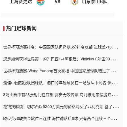
上海赛更达
山东泰山B队
VS
热门足球新闻
世界杯预选赛排名：中国国家队仍然以6分排名底部 进球差-13令人
震惊
您是如何获得世界第一的？巴西1-4阿根廷：Vinicius 0射击90分钟
内
世界杯预选赛-Wang Yudong首次亮相 中国国家足球队错过了世界
杯0-2
最佳中国超级联赛球队：港口的年轻球员在一场战斗中闻名 伊万放
弃了泰桑（Taishan）
3场比赛中有23张射门在底部 郭安无效传球 鸟儿被用来摆脱它
Setien痴迷于三名后卫
花钱找麻烦！切尔西以5200万美元的价格购买了菲利克斯 签了7年
并在半年内租了夏窗口
缺少英超联赛金靴位三连胜 海拉德落后6球 只有两个连续三个连续
三靴