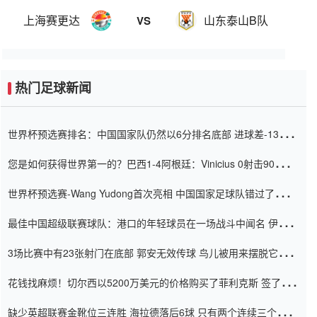
上海赛更达
山东泰山B队
VS
热门足球新闻
世界杯预选赛排名：中国国家队仍然以6分排名底部 进球差-13令人
震惊
您是如何获得世界第一的？巴西1-4阿根廷：Vinicius 0射击90分钟
内
世界杯预选赛-Wang Yudong首次亮相 中国国家足球队错过了世界
杯0-2
最佳中国超级联赛球队：港口的年轻球员在一场战斗中闻名 伊万放
弃了泰桑（Taishan）
3场比赛中有23张射门在底部 郭安无效传球 鸟儿被用来摆脱它
Setien痴迷于三名后卫
花钱找麻烦！切尔西以5200万美元的价格购买了菲利克斯 签了7年
并在半年内租了夏窗口
缺少英超联赛金靴位三连胜 海拉德落后6球 只有两个连续三个连续