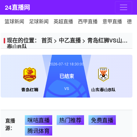
24直播网
篮球新闻
足球新闻
英超直播
西甲直播
意甲直播
德甲
现在的位置：
首页
>
中乙直播
>
青岛红狮VS山东
泰山B队
2026-07-12 18:30:00
已结束
VS
青岛红狮
山东泰山B队
咪咕直播
热门推荐
免费直播
直播
源：
腾讯体育