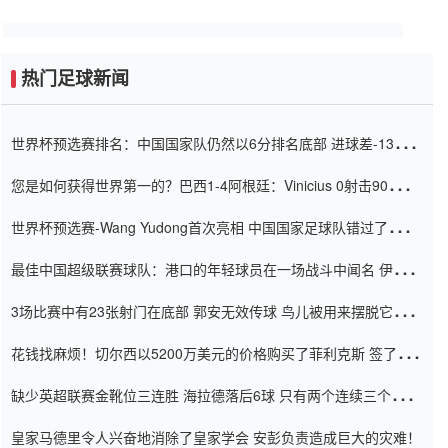
热门足球新闻
世界杯预选赛排名：中国国家队仍然以6分排名底部 进球差-13令人
震惊
您是如何获得世界第一的？巴西1-4阿根廷：Vinicius 0射击90分钟
内
世界杯预选赛-Wang Yudong首次亮相 中国国家足球队错过了世界
杯0-2
最佳中国超级联赛球队：港口的年轻球员在一场战斗中闻名 伊万放
弃了泰桑（Taishan）
3场比赛中有23张射门在底部 郭安无效传球 鸟儿被用来摆脱它
Setien痴迷于三名后卫
花钱找麻烦！切尔西以5200万美元的价格购买了菲利克斯 签了7年
并在半年内租了夏窗口
缺少英超联赛金靴位三连胜 海拉德落后6球 只有两个连续三个连续
三靴
皇家马德里令人兴奋地消除了皇家学会 安彭负责造成巨大的灾难！