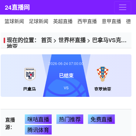
24直播网
篮球新闻
足球新闻
英超直播
西甲直播
意甲直播
德甲
现在的位置：
首页
>
世界杯直播
>
巴拿马VS克罗
地亚
2026-06-24 07:00:00
已结束
VS
巴拿马
克罗地亚
咪咕直播
热门推荐
免费直播
直播
源：
腾讯体育