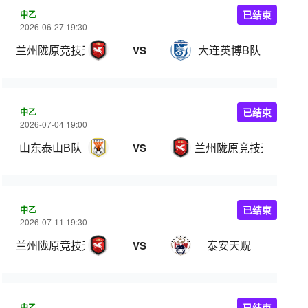
中乙
已结束
2026-06-27 19:30
兰州陇原竞技天佑德
大连英博B队
VS
中乙
已结束
2026-07-04 19:00
山东泰山B队
兰州陇原竞技天佑德
VS
中乙
已结束
2026-07-11 19:30
兰州陇原竞技天佑德
泰安天贶
VS
中乙
已结束