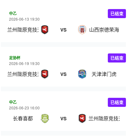
中乙
已结束
2026-06-13 19:30
兰州陇原竞技天佑德
山西崇德荣海
VS
足协杯
已结束
2026-06-19 19:30
兰州陇原竞技天佑德
天津津门虎
VS
中乙
已结束
2026-06-23 16:00
长春喜都
兰州陇原竞技天佑德
VS