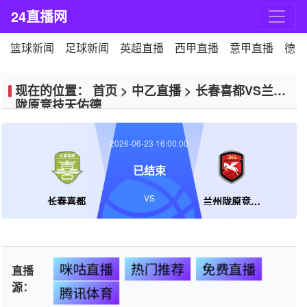
24直播网
篮球新闻
足球新闻
英超直播
西甲直播
意甲直播
德甲
现在的位置：
首页
>
中乙直播
>
长春喜都VS兰州
陇原竞技天佑德
2026-06-23 16:00:00
已结束
VS
长春喜都
兰州陇原竞技天佑德
咪咕直播
热门推荐
免费直播
直播
源：
腾讯体育