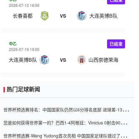
2026-07-12 16:00
长春喜都
大连英博B队
VS
中乙
已结束
2026-07-19 19:00
大连英博B队
山西崇德荣海
VS
热门足球新闻
世界杯预选赛排名：中国国家队仍然以6分排名底部 进球差-13令人
震惊
您是如何获得世界第一的？巴西1-4阿根廷：Vinicius 0射击90分钟
内
世界杯预选赛-Wang Yudong首次亮相 中国国家足球队错过了世界