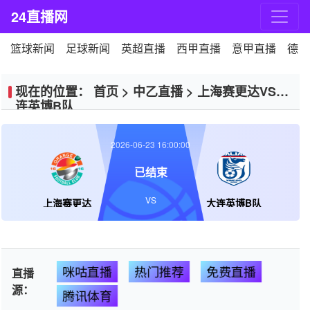
24直播网
篮球新闻
足球新闻
英超直播
西甲直播
意甲直播
德甲
现在的位置：
首页
>
中乙直播
>
上海赛更达VS大
连英博B队
2026-06-23 16:00:00
已结束
VS
上海赛更达
大连英博B队
咪咕直播
热门推荐
免费直播
直播
源：
腾讯体育