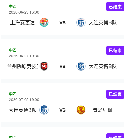
中乙
已结束
2026-06-23 16:00
上海赛更达
大连英博B队
VS
中乙
已结束
2026-06-27 19:30
兰州陇原竞技天佑德
大连英博B队
VS
中乙
已结束
2026-07-05 19:00
大连英博B队
青岛红狮
VS
中乙
已结束