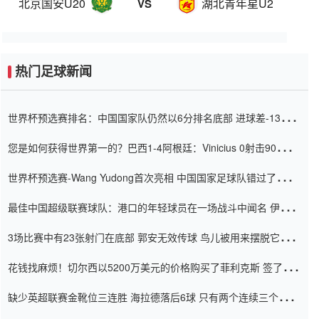
北京国安U20
湖北青年星U20
VS
热门足球新闻
世界杯预选赛排名：中国国家队仍然以6分排名底部 进球差-13令人
震惊
您是如何获得世界第一的？巴西1-4阿根廷：Vinicius 0射击90分钟
内
世界杯预选赛-Wang Yudong首次亮相 中国国家足球队错过了世界
杯0-2
最佳中国超级联赛球队：港口的年轻球员在一场战斗中闻名 伊万放
弃了泰桑（Taishan）
3场比赛中有23张射门在底部 郭安无效传球 鸟儿被用来摆脱它
Setien痴迷于三名后卫
花钱找麻烦！切尔西以5200万美元的价格购买了菲利克斯 签了7年
并在半年内租了夏窗口
缺少英超联赛金靴位三连胜 海拉德落后6球 只有两个连续三个连续
三靴