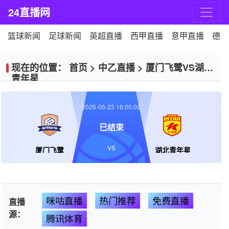
24直播网
篮球新闻
足球新闻
英超直播
西甲直播
意甲直播
德甲
现在的位置：
首页
>
中乙直播
>
厦门飞鹭VS湖北
青年星
2026-06-23 16:00:00
已结束
VS
厦门飞鹭
湖北青年星
咪咕直播
热门推荐
免费直播
直播
源：
腾讯体育