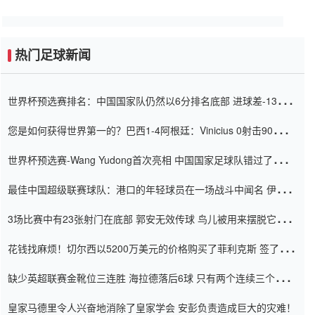
热门足球新闻
世界杯预选赛排名：中国国家队仍然以6分排名底部 进球差-13令人
震惊
您是如何获得世界第一的？巴西1-4阿根廷：Vinicius 0射击90分钟
内
世界杯预选赛-Wang Yudong首次亮相 中国国家足球队错过了世界
杯0-2
最佳中国超级联赛球队：港口的年轻球员在一场战斗中闻名 伊万放
弃了泰桑（Taishan）
3场比赛中有23张射门在底部 郭安无效传球 鸟儿被用来摆脱它
Setien痴迷于三名后卫
花钱找麻烦！切尔西以5200万美元的价格购买了菲利克斯 签了7年
并在半年内租了夏窗口
缺少英超联赛金靴位三连胜 海拉德落后6球 只有两个连续三个连续
三靴
皇家马德里令人兴奋地消除了皇家学会 安彭负责造成巨大的灾难！