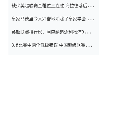
缺少英超联赛金靴位三连胜 海拉德落后6球
窗口
只有两个连续三个连续三靴
皇家马德里令人兴奋地消除了皇家学会 安
彭负责造成巨大的灾难！
英超联赛排行榜：阿森纳追逐利物浦9分 曼
联连续三件坏事
3场比赛中两个低级错误 中国超级联赛的前
守门员很老 是时候让位了 最好的继任者出
现