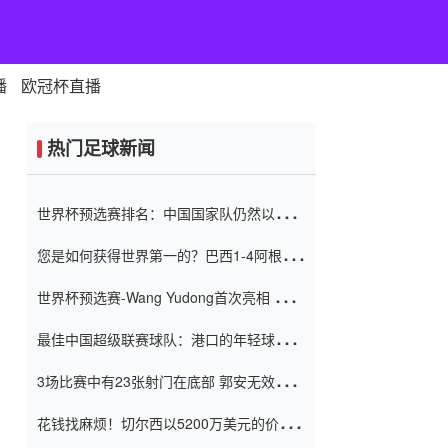
播
欧冠杯直播
热门足球新闻
世界杯预选赛排名：中国国家队仍然以6分
排名底部 进球差-13令人震惊
您是如何获得世界第一的？巴西1-4阿根
廷：Vinicius 0射击90分钟内
世界杯预选赛-Wang Yudong首次亮相 中国
国家足球队错过了世界杯0-2
最佳中国超级联赛球队：港口的年轻球员在
一场战斗中闻名 伊万放弃了泰桑
3场比赛中有23张射门在底部 郭安无效传球
（Taishan）
鸟儿被用来摆脱它 Setien痴迷于三名后卫
花钱找麻烦！切尔西以5200万美元的价格
购买了菲利克斯 签了7年 并在半年内租了夏