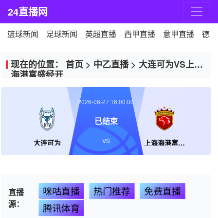
24直播网
篮球新闻
足球新闻
英超直播
西甲直播
意甲直播
德甲
现在的位置：
首页
>
中乙直播
>
大连可为VS上海
海港富盛经开
2026-06-27 16:00:00
已结束
VS
大连可为
上海海港富盛经开
咪咕直播
热门推荐
免费直播
直播
源：
腾讯体育