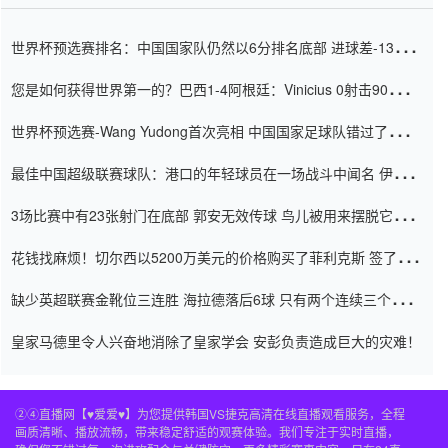
世界杯预选赛排名：中国国家队仍然以6分排名底部 进球差-13令人
震惊
您是如何获得世界第一的？巴西1-4阿根廷：Vinicius 0射击90分钟
内
世界杯预选赛-Wang Yudong首次亮相 中国国家足球队错过了世界
杯0-2
最佳中国超级联赛球队：港口的年轻球员在一场战斗中闻名 伊万放
弃了泰桑（Taishan）
3场比赛中有23张射门在底部 郭安无效传球 鸟儿被用来摆脱它
Setien痴迷于三名后卫
花钱找麻烦！切尔西以5200万美元的价格购买了菲利克斯 签了7年
并在半年内租了夏窗口
缺少英超联赛金靴位三连胜 海拉德落后6球 只有两个连续三个连续
三靴
皇家马德里令人兴奋地消除了皇家学会 安彭负责造成巨大的灾难！
②④直播网【♥爱爱♥】为您提供韩国VS捷克高清在线直播观看服务，全程
画质清晰、播放流畅，带来稳定舒适的观赛体验。我们专注于实时直播，