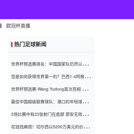
播
欧冠杯直播
热门足球新闻
世界杯预选赛排名：中国国家队仍然以6分
排名底部 进球差-13令人震惊
您是如何获得世界第一的？巴西1-4阿根
廷：Vinicius 0射击90分钟内
世界杯预选赛-Wang Yudong首次亮相 中国
国家足球队错过了世界杯0-2
最佳中国超级联赛球队：港口的年轻球员在
一场战斗中闻名 伊万放弃了泰桑
3场比赛中有23张射门在底部 郭安无效传球
（Taishan）
鸟儿被用来摆脱它 Setien痴迷于三名后卫
花钱找麻烦！切尔西以5200万美元的价格
购买了菲利克斯 签了7年 并在半年内租了夏