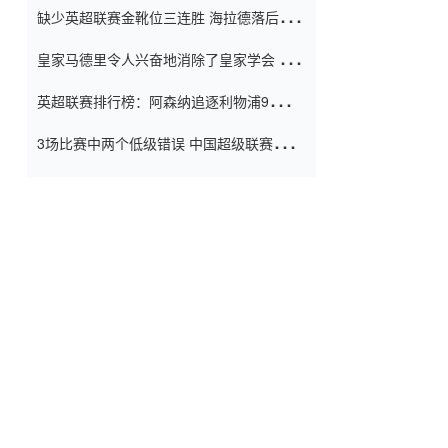
缺少英超联赛金靴位三连胜 海拉德落后6球
窗口
只有两个连续三个连续三靴
皇家马德里令人兴奋地消除了皇家学会 安
彭负责造成巨大的灾难！
英超联赛排行榜：阿森纳追逐利物浦9分 曼
联连续三件坏事
3场比赛中两个低级错误 中国超级联赛的前
守门员很老 是时候让位了 最好的继任者出
现