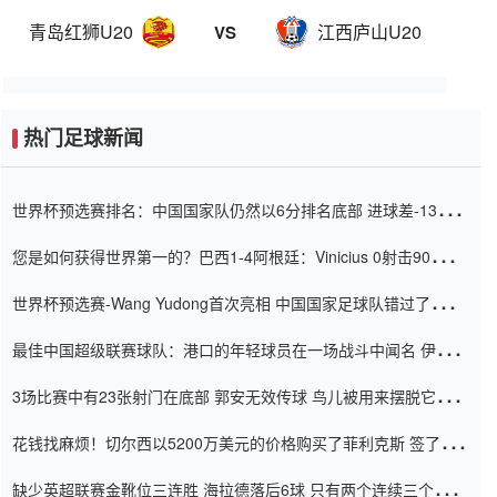
青岛红狮U20
江西庐山U20
VS
热门足球新闻
世界杯预选赛排名：中国国家队仍然以6分排名底部 进球差-13令人
震惊
您是如何获得世界第一的？巴西1-4阿根廷：Vinicius 0射击90分钟
内
世界杯预选赛-Wang Yudong首次亮相 中国国家足球队错过了世界
杯0-2
最佳中国超级联赛球队：港口的年轻球员在一场战斗中闻名 伊万放
弃了泰桑（Taishan）
3场比赛中有23张射门在底部 郭安无效传球 鸟儿被用来摆脱它
Setien痴迷于三名后卫
花钱找麻烦！切尔西以5200万美元的价格购买了菲利克斯 签了7年
并在半年内租了夏窗口
缺少英超联赛金靴位三连胜 海拉德落后6球 只有两个连续三个连续