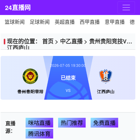
24直播网
篮球新闻
足球新闻
英超直播
西甲直播
意甲直播
德甲
现在的位置：
首页
>
中乙直播
>
贵州贵阳竞技VS
江西庐山
2026-07-05 19:30:00
已结束
VS
贵州贵阳竞技
江西庐山
咪咕直播
热门推荐
免费直播
直播
源：
腾讯体育