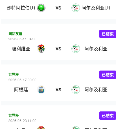
沙特阿拉伯U16
阿尔及利亚U16
VS
国际友谊
已结束
2026-06-11 04:00
玻利维亚
阿尔及利亚
VS
世界杯
已结束
2026-06-17 09:00
阿根廷
阿尔及利亚
VS
世界杯
已结束
2026-06-23 11:00