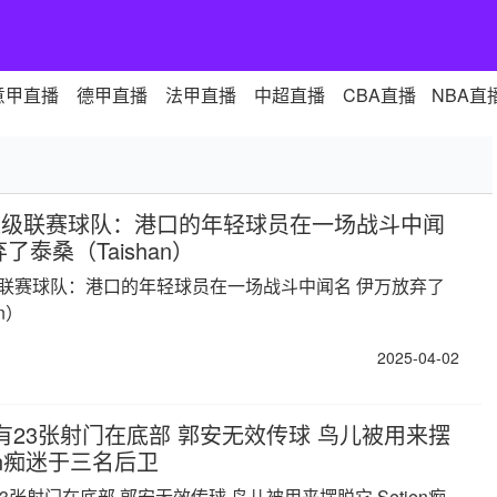
意甲直播
德甲直播
法甲直播
中超直播
CBA直播
NBA直
超级联赛球队：港口的年轻球员在一场战斗中闻
了泰桑（Taishan）
联赛球队：港口的年轻球员在一场战斗中闻名 伊万放弃了
n）
2025-04-02
有23张射门在底部 郭安无效传球 鸟儿被用来摆
ien痴迷于三名后卫
3张射门在底部 郭安无效传球 鸟儿被用来摆脱它 Setien痴