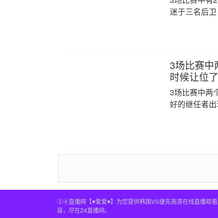
迷于三名后卫
3场比赛中
时候让位了
3场比赛中两
好的继任者出
②④直播网【♥爱爱♥】为您提供韩国VS捷克高清在线直播观
容，尽在24直播网。