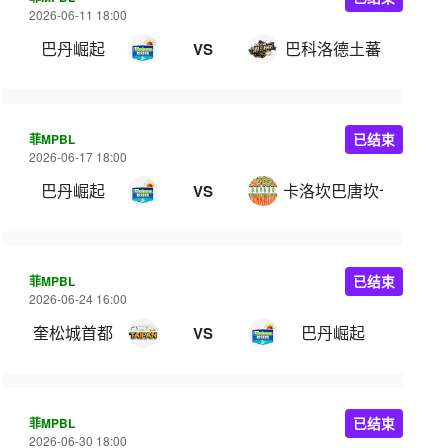
2026-06-11 18:00
巴丹崛起
巴科洛德土蕃
VS
菲MPBL
已结束
2026-06-17 18:00
巴丹崛起
卡洛坎巴唐坎卡洛
VS
菲MPBL
已结束
2026-06-24 16:00
奎松城首都
巴丹崛起
VS
菲MPBL
已结束
2026-06-30 18:00