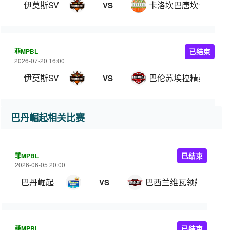
伊莫斯SV
卡洛坎巴唐坎卡洛
VS
菲MPBL
已结束
2026-07-20 16:00
伊莫斯SV
巴伦苏埃拉精英
VS
巴丹崛起相关比赛
菲MPBL
已结束
2026-06-05 20:00
巴丹崛起
巴西兰维瓦领航
VS
菲MPBL
已结束