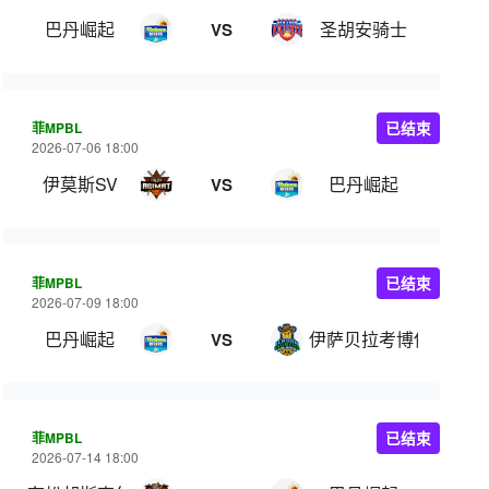
巴丹崛起
圣胡安骑士
VS
菲MPBL
已结束
2026-07-06 18:00
伊莫斯SV
巴丹崛起
VS
菲MPBL
已结束
2026-07-09 18:00
巴丹崛起
伊萨贝拉考博伊斯
VS
菲MPBL
已结束
2026-07-14 18:00