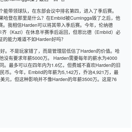
一个能带领球队，在东部会议中排名第四，进入了季后赛。
哈登在那里是什么？在Embiid被Cumingga毁了之后，他
。我相信Harden可以将其带入季后赛。今年，伦纳德
但卡齐（Kazi）在休息半赛季后返回，但恩比德（Embiid）必
的能力难道不如Harden好吗？
良好。不是玩家错了，而是管理层低估了Harden的价值。哈
，他没有要求年薪5000万。 Harden需要每年的薪水为4000
同。最多可以在四年内为1.6亿，但费城不喜欢Harden的旧
。今年，Embiid的年薪为5,142万，乔治4,921万，最
亿美元，但这种影响并不像Harden的年薪3500万。这是76