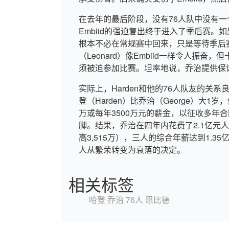
在去年的最后阶段，没有76人队中没有
Embiid的强迫复出终于进入了季后赛。如果
根本不必在常规赛中回来，只是等待季后赛
（Leonard）像Embiid一样令人振奋，
须被迫参加比赛。坦率地说，乔治提供保证
实际上，Harden和他的76人队友的关系
登（Harden）比乔治（George）大1岁
万或每年3500万元的薪金，以征收多年合
脚。结果，乔治在四年内花费了2.1亿元人民币
高3,515万），三人的综合年薪达到1.35
人从繁荣转变为衰落的决定。
相关标签
哈登
乔治
76人
恩比德