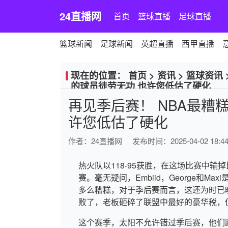
24直播网
首页
篮球直播
足球直播
篮球新闻
足球新闻
英超直播
西甲直播
现在的位置：
首页
>
资讯
>
篮球资讯
的球员徒劳无功 也许您低估了硬化
再见季后赛！ NBA最糟
许您低估了硬化
作者：
24直播网
发布时间：2025-04-02 18:44
热火队以118-95获胜，在这场比赛中输
赛。毫无疑问，Embiid，George和
多么糟糕，对于季后赛而言，这还为时已
败了，老板砸碎了联盟中最好的豪华税，
这个赛季，太阳不允许错过季后赛，他们