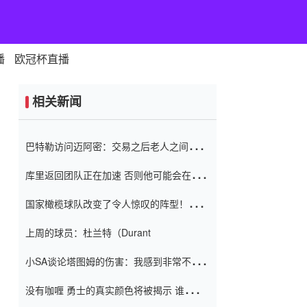
播
欧冠杯直播
相关新闻
巴特勒访问迈阿密：交易之后老人之间的第
一场比赛 要解决热情的怨恨
库里返回团队正在加速 否则他可能会在下
一天回到场地！巴特勒迈阿密的纸牌游戏引
国家橄榄球队改变了令人惊叹的阵型！伊万
起了人们的关注
（Ivan
上周的球员：杜兰特（Durant
小SA谈论塔图姆的伤害：我感到非常不舒
服 不想看到这些我向他道歉
没有咖喱 勇士的真实颜色将被揭示 谁注意
到威金斯 他讨厌他的老老板