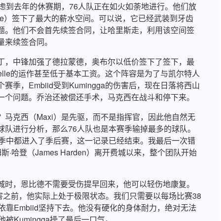
虑到去年的休赛期，76人队正在如火如荼地进行。他们放
orge）签下了最大的薪水空间。可以说，它已经武装到牙齿
题。他们不会首先续签合同，让哈里斯走，利用该空间签
量来续签合同。
丁，中锋加强了德拉蒙德，奥布尔以低价签下了签下，最
selle的运作甚至低于基本工资。这个阵容是为了与凯尔特人
，Embiid受到Kumingga的伤害后，现在日落将西山
一个问题。乔治还被偿还手术，马克西在战斗和停下来。
马克西（Maxi）是先驱，而不是指挥官，因此他自然无
球队进行分析，那么76人队也是本赛季输掉最多的球队。
赛季中都进入了季后赛，这一记录已经结束。我最后一次错
·哈登（James Harden）离开费城以来，整个团队开始
。
城时，恩比德不需要受伤提早回来，他可以轻伤地康复。
a的伤害之前，他实际上处于极限状态。我们只需要以每场比赛38
依靠Embiid坚持下去。他没有硬化的身体耐力，绝对无法
他被Kumingga操了最后一口气。