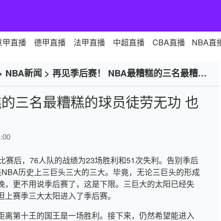
意甲直播
德甲直播
法甲直播
中超直播
CBA直播
NBA直
>
NBA新闻
>
再见季后赛！ NBA最糟糕的三名最糟糕
糕的三名最糟糕的球员徒劳无功 也
:00
掉比赛后，76人队的战绩为23场胜利和51次失利。告别季后
Maxi是NBA历史上三巨头三大的三大。毕竟，无论三巨头的形成
晚，更不用说季后赛了，这是下限。三巨大的太阳已经失
但上赛季三大太阳进入了季后赛。
距离第十王的国王是一场胜利。接下来，仍然希望能进入