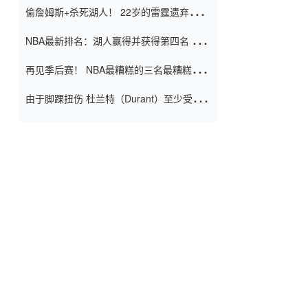
偷詹姆斯+杀死湖人！ 22岁的雷霆遗弃儿子
上演了一个上帝的剧本：疯狂的反击争夺1
NBA最新排名：湖人赢得并获得第四名 小
亿元人民币的合同
牛队正式淘汰了9th + 76人
再见季后赛！ NBA最糟糕的三名最糟糕的
球员徒劳无功 也许您低估了硬化
由于脚踝扭伤 杜兰特（Durant）至少受伤
了一周