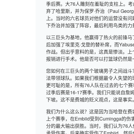
季后赛。大76人雕刻在羞耻的支柱上。考
弃了哈里斯，并为保罗·乔治（Paul Ge
上。当时的六名球员对他们的运营没有问
下乔治并加强了阵容，最后利用鸟类的力
以三巨头为基地，他赢得了热火的前锋马
后加强了埃里克·戈登的替补席，而Yabu
作战。但出乎意料的是，这真是惨淡。上个赛季
报销进行手术。他是否可以打篮球仍然是
您如何在三巨头的两个玻璃男子之间战斗？
法带领球队。如果我们根据最令人失望的
更可耻的是，所有76人队在过去的七个
过季后赛是16-17赛季。我们只能说自詹姆斯
下坡。这不是费城的贬义观点，这是事实
我们为什么这么说？这是因为当哈登在费
上个赛季，在Embiid受到Cumingg
分的最大输出获胜。当时，我们认为76人
承受伤害。后来确实受伤了Embiid，然后