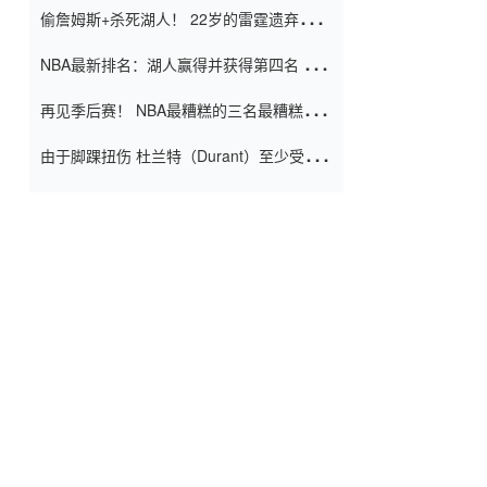
偷詹姆斯+杀死湖人！ 22岁的雷霆遗弃儿子
上演了一个上帝的剧本：疯狂的反击争夺1
NBA最新排名：湖人赢得并获得第四名 小
亿元人民币的合同
牛队正式淘汰了9th + 76人
再见季后赛！ NBA最糟糕的三名最糟糕的
球员徒劳无功 也许您低估了硬化
由于脚踝扭伤 杜兰特（Durant）至少受伤
了一周