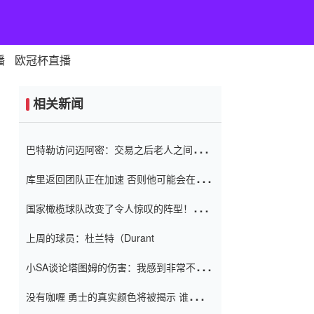
播
欧冠杯直播
相关新闻
巴特勒访问迈阿密：交易之后老人之间的第
一场比赛 要解决热情的怨恨
库里返回团队正在加速 否则他可能会在下
一天回到场地！巴特勒迈阿密的纸牌游戏引
国家橄榄球队改变了令人惊叹的阵型！伊万
起了人们的关注
（Ivan
上周的球员：杜兰特（Durant
小SA谈论塔图姆的伤害：我感到非常不舒
服 不想看到这些我向他道歉
没有咖喱 勇士的真实颜色将被揭示 谁注意
到威金斯 他讨厌他的老老板