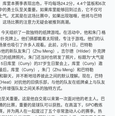
里本赛季表现出色，平均每场24.2分，4.4个篮板和6次
中的勇士队至关重要。如果库里能够回到过去，它不仅可
士气。尤其是在这场比赛中，如果出现咖喱，他将与巴特
，这场比赛的注意力无疑会被推到高潮。
欢，今天组织了一款独特的纸牌游戏。在活动中，他和朱门·格
张桌上的扑克牌上。他们俩都戴着太阳镜，专注于游戏。他们的认
场景也吸引了许多人观看。此前，2月11日，巴特勒
他的新队友朱门（Zhu Meng），吉尔德（Hilder）扑克牌
发布自己的纸牌照片。朱门还当时也转发了照片，标题为“大气是
5日库里（Curry）的37岁生日聚会上，库里（Curry）邀
库里（Curry），朱门（Zhu Meng）和巴特勒
扑克牌和聊天，并不断地培养彼此之间的默认理解。现在，巴特
部（Heat）对抗他的旧俱乐部，与他的队友在纸牌桌上与队友
力并增强队友之间关系的独特方式。
特勒至关重要。这是他自交易以来第一次面对他的老主人。巴
通的比赛，重要的是球队可以获胜。在高温下，SPO教练
赛，并为两人在一起度过了五个非常激动人心的赛季。热