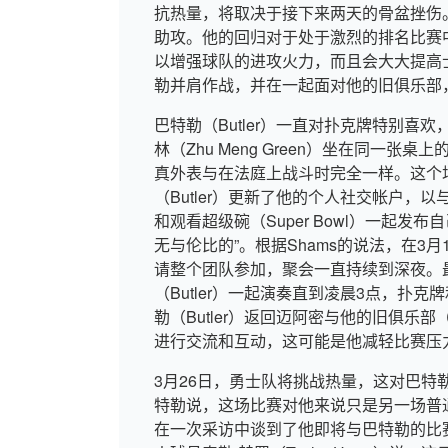
抗热量，将取决于接下来两天的骨盆挫伤。库
助攻。他的回归对于处于激烈的排名比赛
以增强球队的进攻火力，而且会大大提高
勒并肩作战，并在一起面对他的旧俱乐部
巴特勒（Butler）一直对扑克牌特别喜
林（Zhu Meng Green）坐在同一
真外表与在法庭上战斗时完全一样。这个
（Butler）更新了他的个人社交帐户，以与
和观看超级碗（Super Bowl）一起
无与伦比的”。根据Shams的说法，在3月1
请整个团队参加，聚会一直持续到深夜。最后，
（Butler）一起演奏直到凌晨3点，
勒（Butler）返回迈阿密与他的旧俱乐
进行交流和互动，这可能是他减轻比赛压
3月26日，勇士队将挑战热量，这对巴
特勒说，这场比赛对他来说只是另一场普
在一次采访中谈到了他即将与巴特勒的比