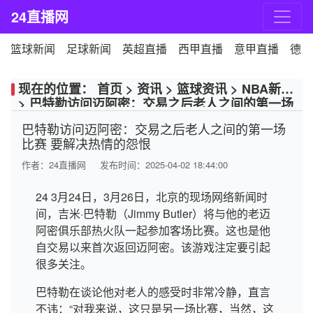
24直播网
篮球新闻
足球新闻
英超直播
西甲直播
意甲直播
德甲
现在的位置：
首页
>
资讯
>
篮球资讯
>
NBA新闻
>
巴特勒访问迈阿密：交易之后老人之间的第一场
比赛 要解决热情的怨恨
巴特勒访问迈阿密：交易之后老人之间的第一场
比赛 要解决热情的怨恨
作者：
24直播网
发布时间：2025-04-02 18:44:00
24 3月24日，3月26日，北京的现场网络新闻时
间，吉米·巴特勒（Jimmy Butler）将与他的老迈
阿密俱乐部热火队一起参加客场比赛。这也是他
自交易以来首次返回迈阿密。该游戏注定要引起
很多关注。
巴特勒在谈论他对老人的感受时非常冷静，直言
不讳：“对我来说，这只是另一场比赛，当然，这