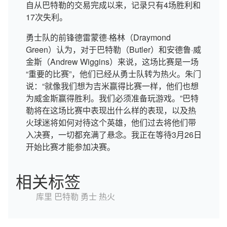
自从巴特勒的交易完成以来，记录只有4场胜利和
17次失利。
勇士队的前锋德雷蒙德·格林（Draymond
Green）认为，对于巴特勒（Butler）和安德鲁·威
金斯（Andrew Wiggins）来说，这场比赛是一场
“重要的比赛”，他们已经从勇士队转为热火。朱门
说：“就像我们想为吉米赢得比赛一样，他们也想
为威金斯赢得胜利。我们必须准备玩游戏。”巴特
勒将在这场比赛中表现出什么样的表现，以及热
火球迷将如何对待这个英雄，他们过去将他们带
入决赛，一切都充满了悬念。我正在等待3月26日
开始比赛才能参加决赛。
相关标签
库里
巴特勒
勇士
热火