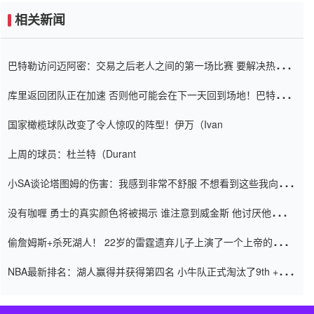
相关新闻
巴特勒访问迈阿密：交易之后老人之间的第一场比赛 要解决热情的
怨恨
库里返回团队正在加速 否则他可能会在下一天回到场地！巴特勒迈
阿密的纸牌游戏引起了人们的关注
国家橄榄球队改变了令人惊叹的阵型！伊万（Ivan
上周的球员：杜兰特（Durant
小SA谈论塔图姆的伤害：我感到非常不舒服 不想看到这些我向他
道歉
没有咖喱 勇士的真实颜色将被揭示 谁注意到威金斯 他讨厌他的老
老板
偷詹姆斯+杀死湖人！ 22岁的雷霆遗弃儿子上演了一个上帝的剧
本：疯狂的反击争夺1亿元人民币的合同
NBA最新排名：湖人赢得并获得第四名 小牛队正式淘汰了9th + 76
人