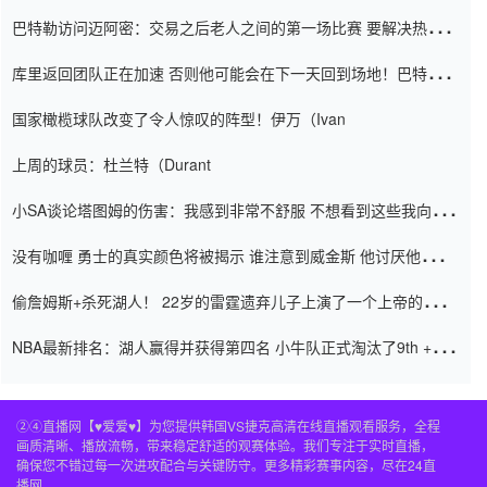
巴特勒访问迈阿密：交易之后老人之间的第一场比赛 要解决热情的
怨恨
库里返回团队正在加速 否则他可能会在下一天回到场地！巴特勒迈
阿密的纸牌游戏引起了人们的关注
国家橄榄球队改变了令人惊叹的阵型！伊万（Ivan
上周的球员：杜兰特（Durant
小SA谈论塔图姆的伤害：我感到非常不舒服 不想看到这些我向他
道歉
没有咖喱 勇士的真实颜色将被揭示 谁注意到威金斯 他讨厌他的老
老板
偷詹姆斯+杀死湖人！ 22岁的雷霆遗弃儿子上演了一个上帝的剧
本：疯狂的反击争夺1亿元人民币的合同
NBA最新排名：湖人赢得并获得第四名 小牛队正式淘汰了9th + 76
人
②④直播网【♥爱爱♥】为您提供韩国VS捷克高清在线直播观看服务，全程
画质清晰、播放流畅，带来稳定舒适的观赛体验。我们专注于实时直播，
确保您不错过每一次进攻配合与关键防守。更多精彩赛事内容，尽在24直
播网。