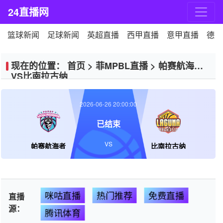
24直播网
篮球新闻
足球新闻
英超直播
西甲直播
意甲直播
德甲
现在的位置：
首页
>
菲MPBL直播
>
帕赛航海者
VS比南拉古纳
2026-06-26 20:00:00
已结束
VS
帕赛航海者
比南拉古纳
咪咕直播
热门推荐
免费直播
直播
源：
腾讯体育